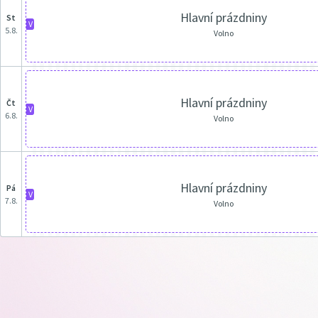
Hlavní prázdniny
st
V
5.8.
Volno
Hlavní prázdniny
čt
V
6.8.
Volno
Hlavní prázdniny
pá
V
7.8.
Volno