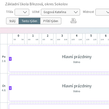
Základní škola Březová, okres Sokolov
Třída
Učitel
Místnost
Stálý
Tento týden
Příští týden
0
1
2
3
4
5
6
7:05
7:40
8:00
8:45
8:55
9:40
10:00
10:45
10:55
11:40
11:50
12:35
12:45
13
Hlavní prázdniny
po
V
3.8.
Volno
Hlavní prázdniny
út
V
4.8.
Volno