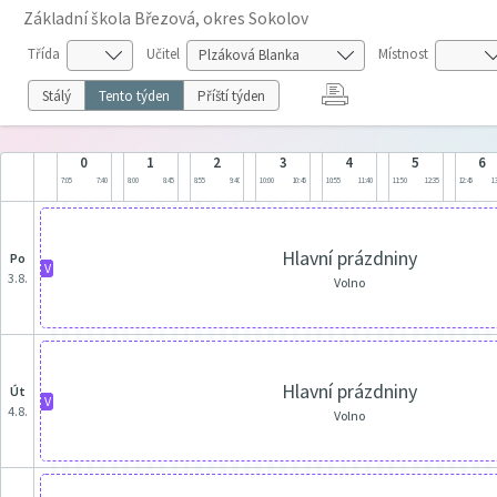
Základní škola Březová, okres Sokolov
Třída
Učitel
Místnost
Stálý
Tento týden
Příští týden
0
1
2
3
4
5
6
7:05
7:40
8:00
8:45
8:55
9:40
10:00
10:45
10:55
11:40
11:50
12:35
12:45
13
Hlavní prázdniny
po
V
3.8.
Volno
Hlavní prázdniny
út
V
4.8.
Volno