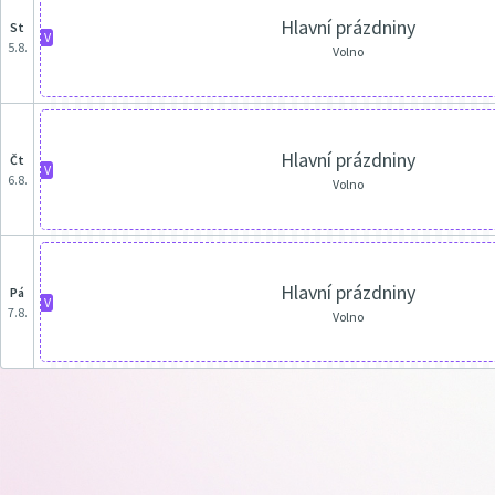
Hlavní prázdniny
st
V
5.8.
Volno
Hlavní prázdniny
čt
V
6.8.
Volno
Hlavní prázdniny
pá
V
7.8.
Volno