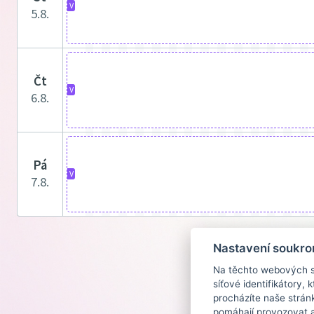
V
5.8.
čt
V
6.8.
pá
V
7.8.
Nastavení soukro
Na těchto webových st
síťové identifikátory,
procházíte naše strán
pomáhají provozovat a 