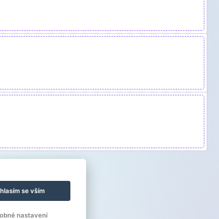
hlasím se vším
obné nastavení