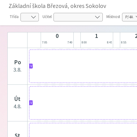
Základní škola Březová, okres Sokolov
Třída
Učitel
Místnost
0
1
7:05
7:40
8:00
8:45
8:55
po
V
3.8.
út
V
4.8.
st