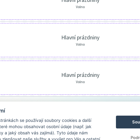
Volno
Hlavní prázdniny
Volno
Hlavní prázdniny
Volno
mí
ránkách se používají soubory cookies a další
Sou
 které mohou obsahovat osobní údaje (např. jak
ky a jaký obsah vás zajímá). Tyto údaje nám
Podr
zlepšovat naše služby a vyvíjet pro Vás a ostatní