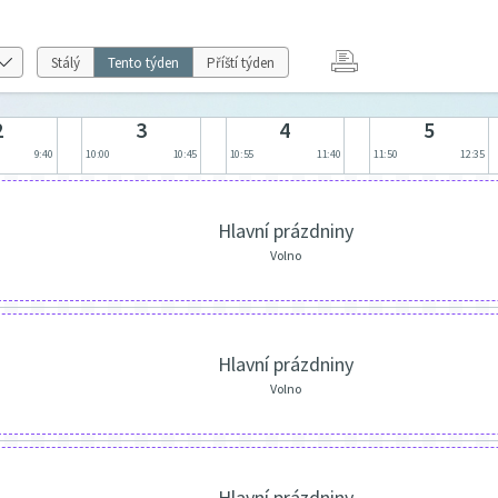
Stálý
Tento týden
Příští týden
2
3
4
5
9:40
10:00
10:45
10:55
11:40
11:50
12:35
Hlavní prázdniny
Volno
Hlavní prázdniny
Volno
Hlavní prázdniny