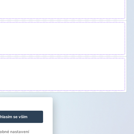
hlasím se vším
obné nastavení