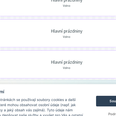
Volno
Hlavní prázdniny
Volno
Hlavní prázdniny
Volno
mí
ránkách se používají soubory cookies a další
Sou
 které mohou obsahovat osobní údaje (např. jak
ky a jaký obsah vás zajímá). Tyto údaje nám
Podr
zlepšovat naše služby a vyvíjet pro Vás a ostatní