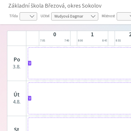
Základní škola Březová, okres Sokolov
Třída
Učitel
Místnost
0
1
7:05
7:40
8:00
8:45
8:55
po
V
3.8.
út
V
4.8.
st