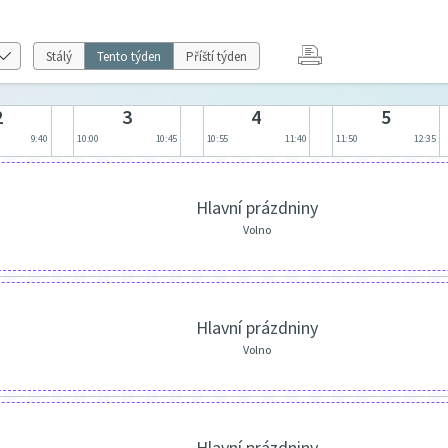
Stálý
Tento týden
Příští týden
2
3
4
5
9:40
10:00
10:45
10:55
11:40
11:50
12:35
Hlavní prázdniny
Volno
Hlavní prázdniny
Volno
Hlavní prázdniny