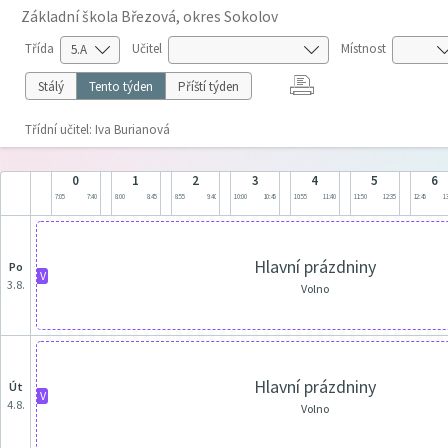
Základní škola Březová, okres Sokolov
Třída
Učitel
Místnost
Stálý
Tento týden
Příští týden
Třídní učitel: Iva Burianová
0
1
2
3
4
5
6
7:05
7:40
8:00
8:45
8:55
9:40
10:00
10:45
10:55
11:40
11:50
12:35
12:45
13
Hlavní prázdniny
po
V
3.8.
Volno
Hlavní prázdniny
út
V
4.8.
Volno