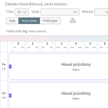
Základní škola Březová, okres Sokolov
Třída
Učitel
Místnost
Stálý
Tento týden
Příští týden
Třídní učitel: Mgr. Hana Levová
0
1
2
3
4
5
6
7:05
7:40
8:00
8:45
8:55
9:40
10:00
10:45
10:55
11:40
11:50
12:35
12:45
13
Hlavní prázdniny
po
V
3.8.
Volno
Hlavní prázdniny
út
V
4.8.
Volno