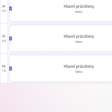
Hlavní prázdniny
st
V
5.8.
Volno
Hlavní prázdniny
čt
V
6.8.
Volno
Hlavní prázdniny
pá
V
7.8.
Volno