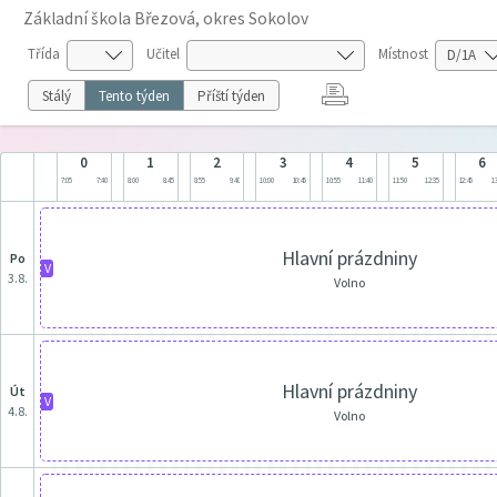
Základní škola Březová, okres Sokolov
Třída
Učitel
Místnost
Stálý
Tento týden
Příští týden
0
1
2
3
4
5
6
7:05
7:40
8:00
8:45
8:55
9:40
10:00
10:45
10:55
11:40
11:50
12:35
12:45
13
Hlavní prázdniny
po
V
3.8.
Volno
Hlavní prázdniny
út
V
4.8.
Volno