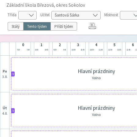
Základní škola Březová, okres Sokolov
Třída
Učitel
Místnost
Stálý
Tento týden
Příští týden
0
1
2
3
4
5
6
7:05
7:40
8:00
8:45
8:55
9:40
10:00
10:45
10:55
11:40
11:50
12:35
12:45
13
Hlavní prázdniny
po
V
3.8.
Volno
Hlavní prázdniny
út
V
4.8.
Volno