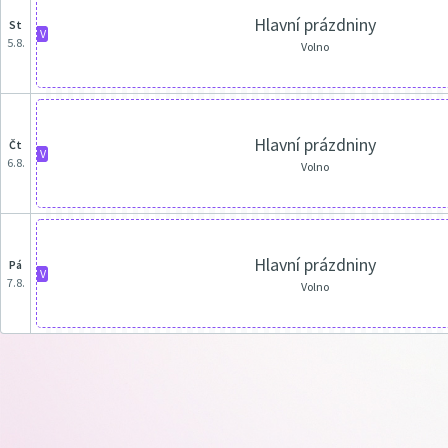
Hlavní prázdniny
st
V
5.8.
Volno
Hlavní prázdniny
čt
V
6.8.
Volno
Hlavní prázdniny
pá
V
7.8.
Volno