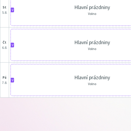
Hlavní prázdniny
st
V
5.8.
Volno
Hlavní prázdniny
čt
V
6.8.
Volno
Hlavní prázdniny
pá
V
7.8.
Volno