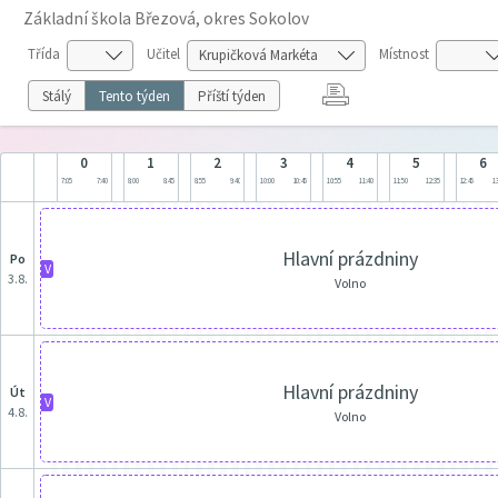
Základní škola Březová, okres Sokolov
Třída
Učitel
Místnost
Stálý
Tento týden
Příští týden
0
1
2
3
4
5
6
7:05
7:40
8:00
8:45
8:55
9:40
10:00
10:45
10:55
11:40
11:50
12:35
12:45
13
Hlavní prázdniny
po
V
3.8.
Volno
Hlavní prázdniny
út
V
4.8.
Volno