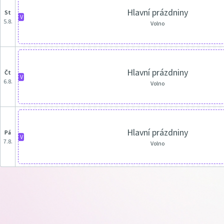
Hlavní prázdniny
st
V
5.8.
Volno
Hlavní prázdniny
čt
V
6.8.
Volno
Hlavní prázdniny
pá
V
7.8.
Volno