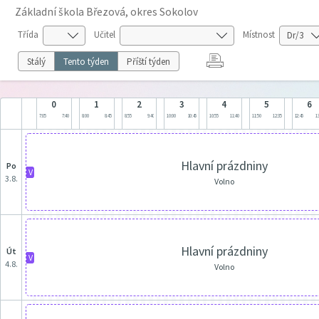
Základní škola Březová, okres Sokolov
Třída
Učitel
Místnost
Stálý
Tento týden
Příští týden
0
1
2
3
4
5
6
7:05
7:40
8:00
8:45
8:55
9:40
10:00
10:45
10:55
11:40
11:50
12:35
12:45
13
Hlavní prázdniny
po
V
3.8.
Volno
Hlavní prázdniny
út
V
4.8.
Volno