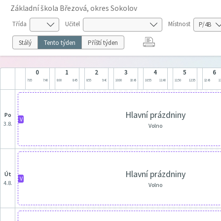
Základní škola Březová, okres Sokolov
Třída
Učitel
Místnost
Stálý
Tento týden
Příští týden
0
1
2
3
4
5
6
7:05
7:40
8:00
8:45
8:55
9:40
10:00
10:45
10:55
11:40
11:50
12:35
12:45
13
Hlavní prázdniny
po
V
3.8.
Volno
Hlavní prázdniny
út
V
4.8.
Volno