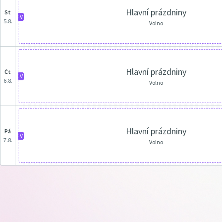
Hlavní prázdniny
st
V
5.8.
Volno
Hlavní prázdniny
čt
V
6.8.
Volno
Hlavní prázdniny
pá
V
7.8.
Volno