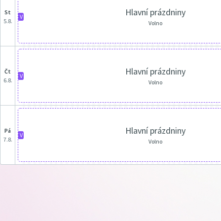
Hlavní prázdniny
st
V
5.8.
Volno
Hlavní prázdniny
čt
V
6.8.
Volno
Hlavní prázdniny
pá
V
7.8.
Volno