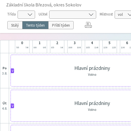
Základní škola Březová, okres Sokolov
Třída
Učitel
Místnost
Stálý
Tento týden
Příští týden
0
1
2
3
4
5
6
7:05
7:40
8:00
8:45
8:55
9:40
10:00
10:45
10:55
11:40
11:50
12:35
12:45
13
Hlavní prázdniny
po
V
3.8.
Volno
Hlavní prázdniny
út
V
4.8.
Volno