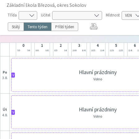
Základní škola Březová, okres Sokolov
Třída
Učitel
Místnost
Stálý
Tento týden
Příští týden
0
1
2
3
4
5
6
7:05
7:40
8:00
8:45
8:55
9:40
10:00
10:45
10:55
11:40
11:50
12:35
12:45
13
Hlavní prázdniny
po
V
3.8.
Volno
Hlavní prázdniny
út
V
4.8.
Volno