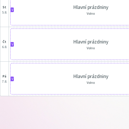
Hlavní prázdniny
st
V
5.8.
Volno
Hlavní prázdniny
čt
V
6.8.
Volno
Hlavní prázdniny
pá
V
7.8.
Volno