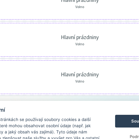
Volno
Hlavní prázdniny
Volno
Hlavní prázdniny
Volno
mí
ránkách se používají soubory cookies a další
Sou
 které mohou obsahovat osobní údaje (např. jak
ky a jaký obsah vás zajímá). Tyto údaje nám
Podr
zlepšovat naše služby a vyvíjet pro Vás a ostatní