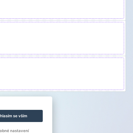
hlasím se vším
obné nastavení