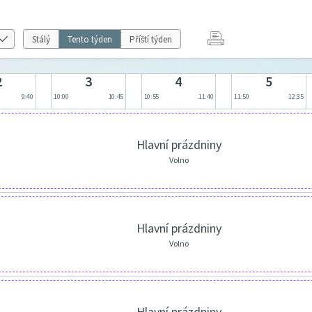
Stálý
Tento týden
Příští týden
2
3
4
5
9:40
10:00
10:45
10:55
11:40
11:50
12:35
Hlavní prázdniny
Volno
Hlavní prázdniny
Volno
Hlavní prázdniny