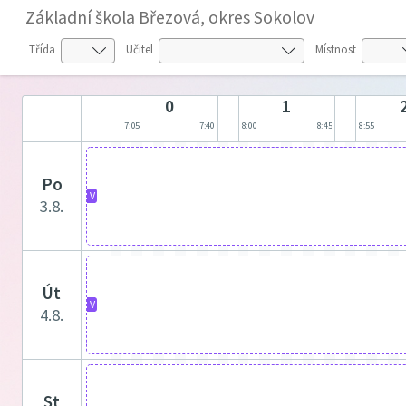
Základní škola Březová, okres Sokolov
Třída
Učitel
Místnost
0
1
7:05
7:40
8:00
8:45
8:55
po
V
3.8.
út
V
4.8.
st