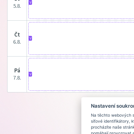
V
5.8.
čt
V
6.8.
pá
V
7.8.
Nastavení soukro
Na těchto webových st
síťové identifikátory,
procházíte naše strán
pomáhají provozovat a 