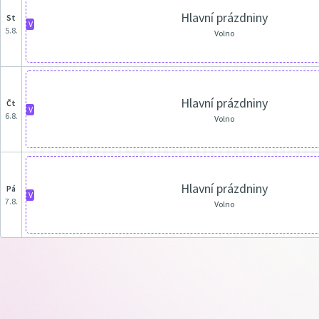
Hlavní prázdniny
st
V
5.8.
Volno
Hlavní prázdniny
čt
V
6.8.
Volno
Hlavní prázdniny
pá
V
7.8.
Volno