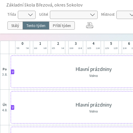
Základní škola Březová, okres Sokolov
Třída
Učitel
Místnost
Stálý
Tento týden
Příští týden
0
1
2
3
4
5
6
7:05
7:40
8:00
8:45
8:55
9:40
10:00
10:45
10:55
11:40
11:50
12:35
12:45
13
Hlavní prázdniny
po
V
3.8.
Volno
Hlavní prázdniny
út
V
4.8.
Volno